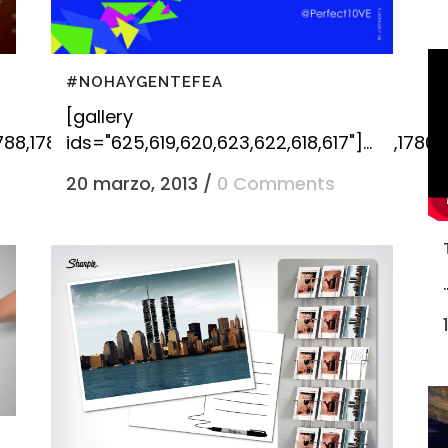
#NOHAYGENTEFEA
[gallery
88,1789,1790,1791,1786,1785,1784,1783,1782,1781,1780"].
ids="625,619,620,623,622,618,617"]...
20 marzo, 2013
/
0 Comments
.