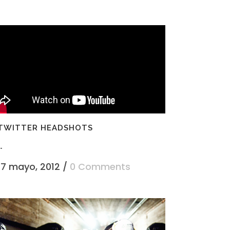
..
TWITTER HEADSHOTS
..
17 mayo, 2012
/
0 Comments