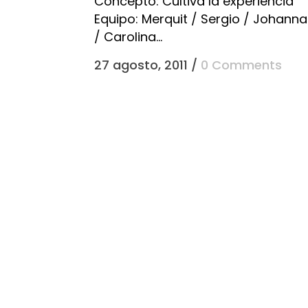
Concepto: Cultiva la experiencia
Equipo: Merquit / Sergio / Johanna
/ Carolina...
27 agosto, 2011
/
0 Comments