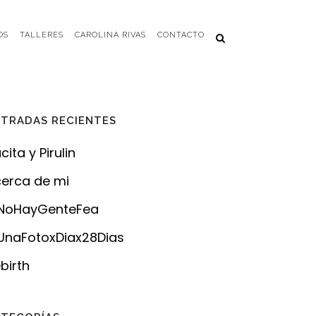
OS
TALLERES
CAROLINA RIVAS
CONTACTO
TRADAS RECIENTES
cita y Pirulin
erca de mi
NoHayGenteFea
naFotoxDiax28Dias
birth