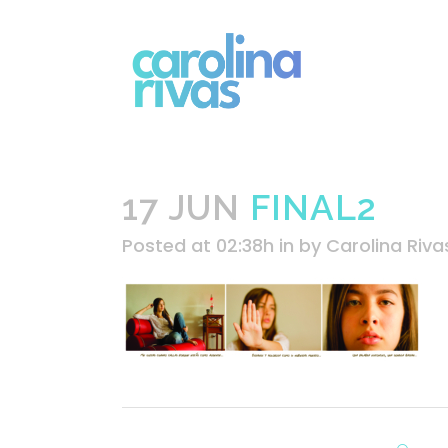
17 JUN
FINAL2
Posted at 02:38h
in
by
Carolina Riva