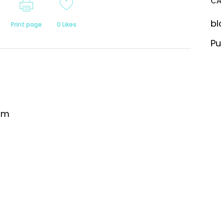
C
bl
Print page
0
Likes
Pu
om