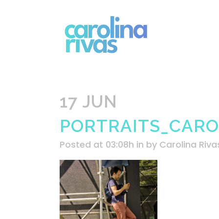
17 JUN
PORTRAITS_CAROL
Posted at 03:08h
in
by
Carolina Riva