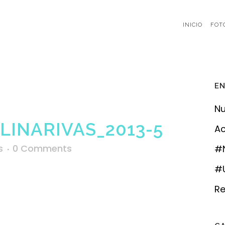
INICIO
FOT
EN
Nu
INARIVAS_2013-5
Ac
s
0 Comments
#
#U
Re