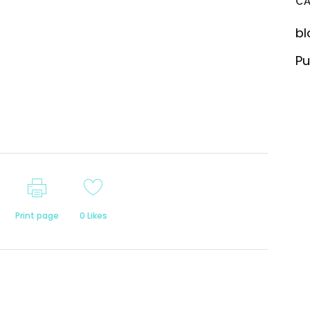
C
bl
Pu
Print page
0
Likes