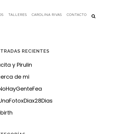
OS
TALLERES
CAROLINA RIVAS
CONTACTO
TRADAS RECIENTES
cita y Pirulin
erca de mi
NoHayGenteFea
naFotoxDiax28Dias
birth