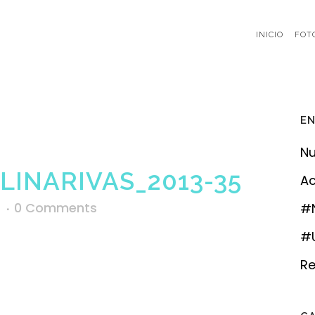
INICIO
FOT
EN
Nu
INARIVAS_2013-35
Ac
s
0 Comments
#
#U
Re