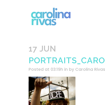
17 JUN
PORTRAITS_CAROL
Posted at 03:19h
in
by
Carolina Riva