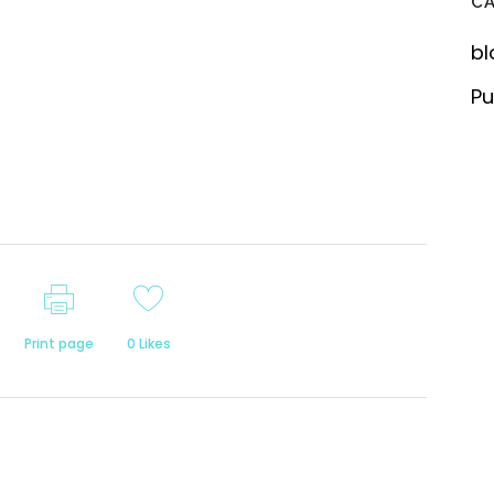
C
bl
Pu
Print page
0
Likes