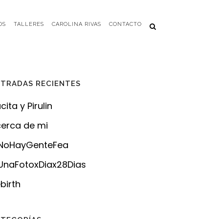
OS
TALLERES
CAROLINA RIVAS
CONTACTO
TRADAS RECIENTES
cita y Pirulin
erca de mi
NoHayGenteFea
naFotoxDiax28Dias
birth