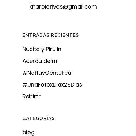
kharolarivas@gmail.com
ENTRADAS RECIENTES
Nucita y Pirulin
Acerca de mi
#NoHayGenteFea
#UnaFotoxDiax28Dias
Rebirth
CATEGORÍAS
blog