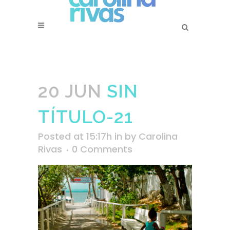
20 JUN
SIN
TÍTULO-21
Posted at 15:17h
in
by
Carolina
Rivas
0 Comments