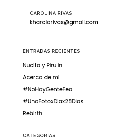
CAROLINA RIVAS
kharolarivas@gmail.com
ENTRADAS RECIENTES
Nucita y Pirulin
Acerca de mi
#NoHayGenteFea
#UnaFotoxDiax28Dias
Rebirth
CATEGORÍAS