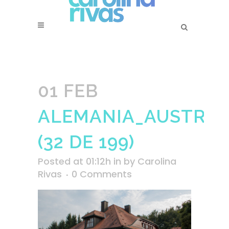
01 FEB
ALEMANIA_AUSTRIA_
(32 DE 199)
Posted at 01:12h
in
by
Carolina
Rivas
0 Comments