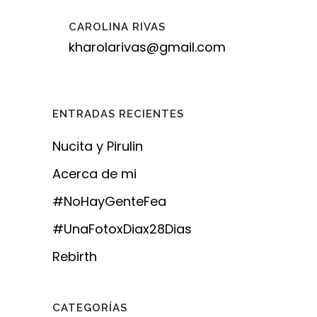
CAROLINA RIVAS
kharolarivas@gmail.com
ENTRADAS RECIENTES
Nucita y Pirulin
Acerca de mi
#NoHayGenteFea
#UnaFotoxDiax28Dias
Rebirth
CATEGORÍAS