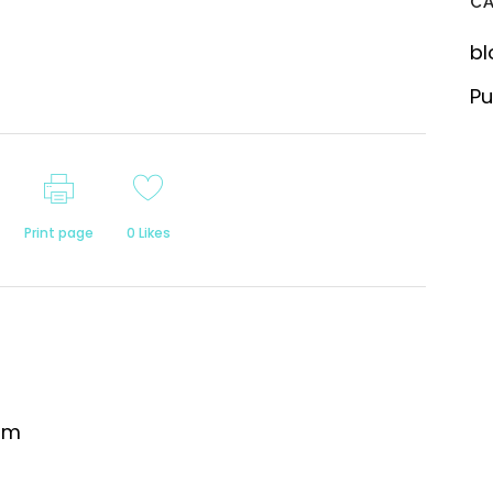
C
bl
Pu
Print page
0
Likes
om