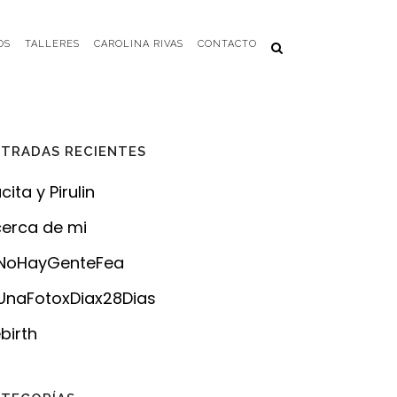
OS
TALLERES
CAROLINA RIVAS
CONTACTO
TRADAS RECIENTES
cita y Pirulin
erca de mi
NoHayGenteFea
naFotoxDiax28Dias
birth