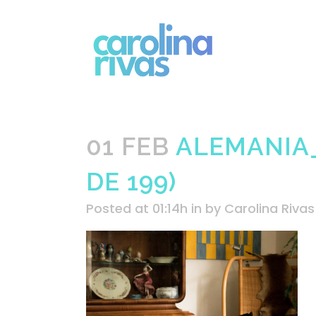
01 FEB
ALEMANIA_
DE 199)
Posted at 01:14h
in
by
Carolina Rivas