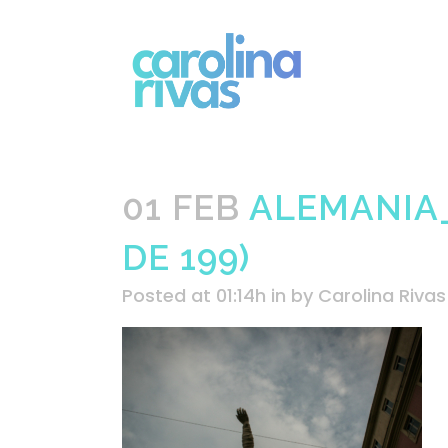
01 FEB
ALEMANIA_
DE 199)
Posted at 01:14h
in
by
Carolina Rivas