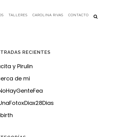
OS
TALLERES
CAROLINA RIVAS
CONTACTO
TRADAS RECIENTES
cita y Pirulin
erca de mi
NoHayGenteFea
naFotoxDiax28Dias
birth