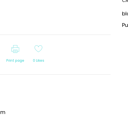
C
bl
Pu
Print page
0
Likes
om