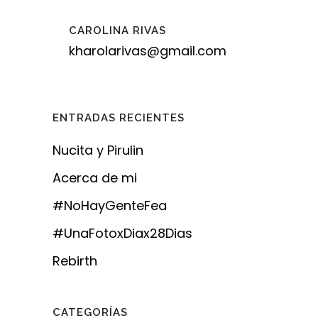
CAROLINA RIVAS
kharolarivas@gmail.com
ENTRADAS RECIENTES
Nucita y Pirulin
Acerca de mi
#NoHayGenteFea
#UnaFotoxDiax28Dias
Rebirth
CATEGORÍAS