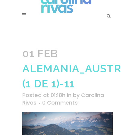
01 FEB
ALEMANIA_AUSTRIA_
(1 DE 1)-11
Posted at 01:18h
in
by
Carolina
Rivas
0 Comments