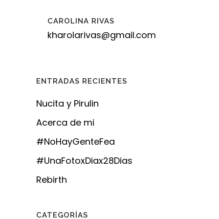
CAROLINA RIVAS
kharolarivas@gmail.com
ENTRADAS RECIENTES
Nucita y Pirulin
Acerca de mi
#NoHayGenteFea
#UnaFotoxDiax28Dias
Rebirth
CATEGORÍAS