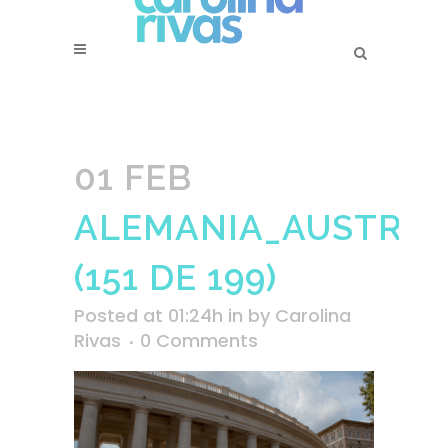
01 FEB
ALEMANIA_AUSTRIA_
(151 DE 199)
Posted at 01:24h
in
by
Carolina
Rivas
0 Comments