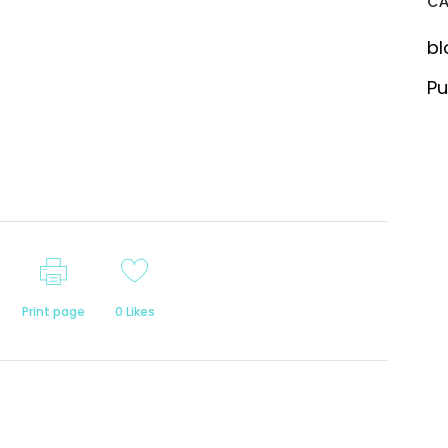
C
bl
Pu
Print page
0
Likes