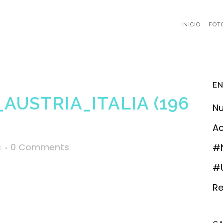
INICIO
FOT
EN
AUSTRIA_ITALIA (196
Nu
Ac
s
0 Comments
#
#U
Re