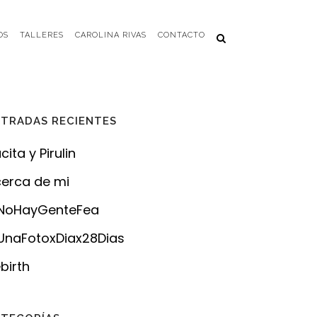
OS
TALLERES
CAROLINA RIVAS
CONTACTO
TRADAS RECIENTES
cita y Pirulin
erca de mi
NoHayGenteFea
naFotoxDiax28Dias
birth