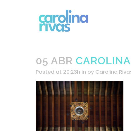
05 ABR
CAROLINA_
Posted at 20:23h
in
by
Carolina Riva