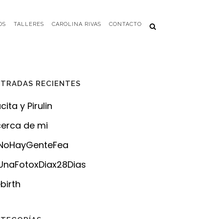
OS
TALLERES
CAROLINA RIVAS
CONTACTO
TRADAS RECIENTES
cita y Pirulin
erca de mi
NoHayGenteFea
naFotoxDiax28Dias
birth