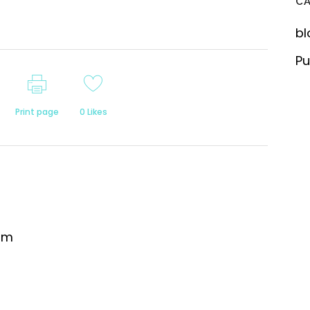
C
bl
Pu
Print page
0
Likes
om