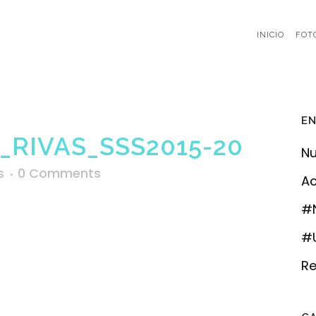
INICIO
FOT
EN
RIVAS_SSS2015-20
Nu
s
0 Comments
Ac
#
#U
Re