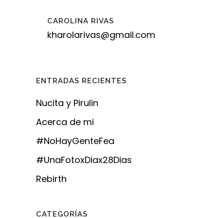
CAROLINA RIVAS
kharolarivas@gmail.com
ENTRADAS RECIENTES
Nucita y Pirulin
Acerca de mi
#NoHayGenteFea
#UnaFotoxDiax28Dias
Rebirth
CATEGORÍAS