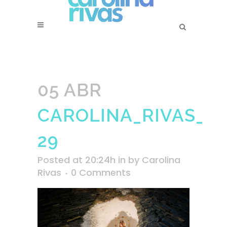
05 ABR
CAROLINA_RIVAS_SS
29
Posted at 20:24h
in
by
Carolina
Rivas
0 Comments