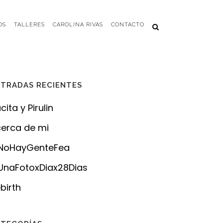
OS
TALLERES
CAROLINA RIVAS
CONTACTO
TRADAS RECIENTES
cita y Pirulin
erca de mi
NoHayGenteFea
naFotoxDiax28Dias
birth