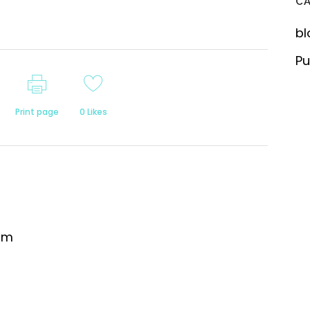
C
bl
Pu
Print page
0
Likes
om