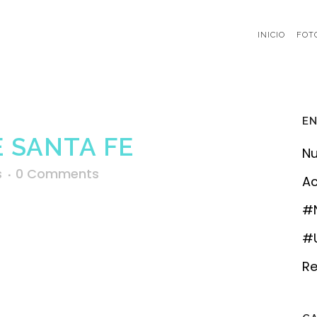
INICIO
FOT
EN
 SANTA FE
Nu
s
0 Comments
Ac
#
#U
Re