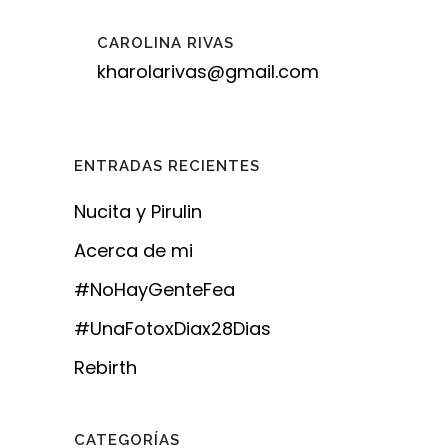
CAROLINA RIVAS
kharolarivas@gmail.com
ENTRADAS RECIENTES
Nucita y Pirulin
Acerca de mi
#NoHayGenteFea
#UnaFotoxDiax28Dias
Rebirth
CATEGORÍAS