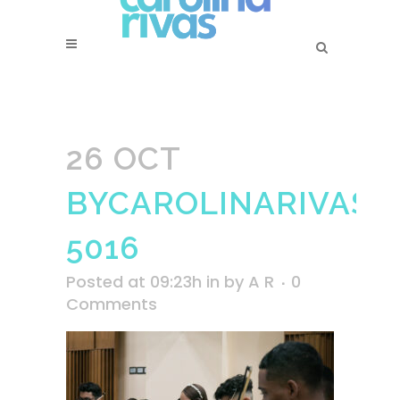
26 OCT
BYCAROLINARIVAS-
5016
Posted at 09:23h
in
by
A R
0
Comments