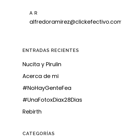
A R
alfredoramirez@clickefectivo.com
ENTRADAS RECIENTES
Nucita y Pirulin
Acerca de mi
#NoHayGenteFea
#UnaFotoxDiax28Dias
Rebirth
CATEGORÍAS