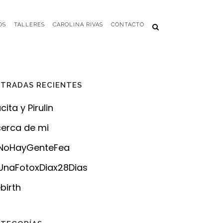
OS
TALLERES
CAROLINA RIVAS
CONTACTO
TRADAS RECIENTES
cita y Pirulin
erca de mi
NoHayGenteFea
naFotoxDiax28Dias
birth