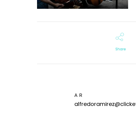
Share
A R
alfredoramirez@clicke