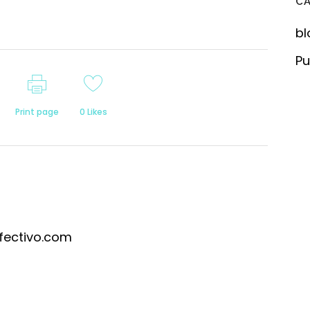
C
bl
Pu
Print page
0
Likes
fectivo.com