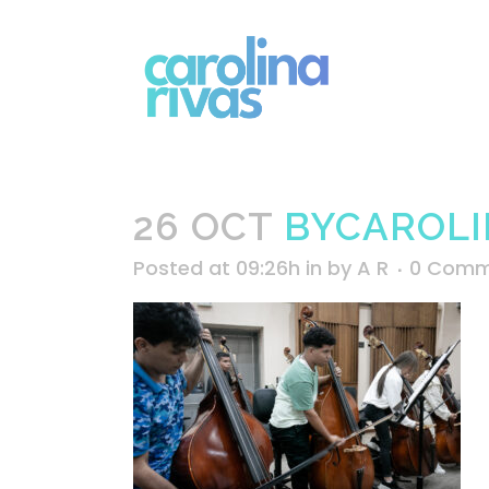
26 OCT
BYCAROLI
Posted at 09:26h
in
by
A R
0 Comm