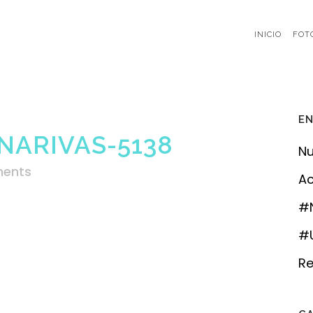
INICIO
FOT
EN
NARIVAS-5138
Nu
ents
Ac
#
#U
Re