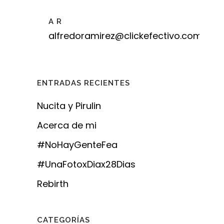
A R
alfredoramirez@clickefectivo.com
ENTRADAS RECIENTES
Nucita y Pirulin
Acerca de mi
#NoHayGenteFea
#UnaFotoxDiax28Dias
Rebirth
CATEGORÍAS