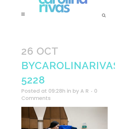
26 OCT
BYCAROLINARIVAS-
5228
Posted at 09:28h
in
by
A R
0
Comments