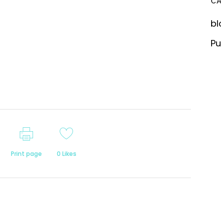
C
bl
Pu
Print page
0
Likes