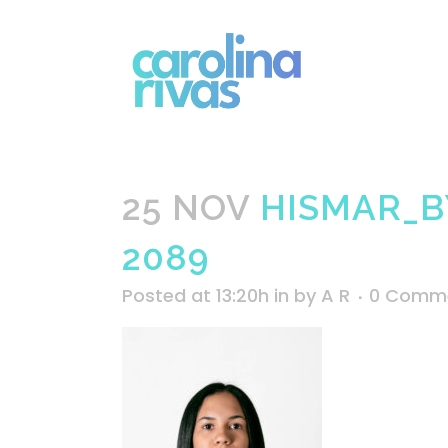
25 NOV
HISMAR_B
2089
Posted at 13:20h
in
by
A R
0 Comm