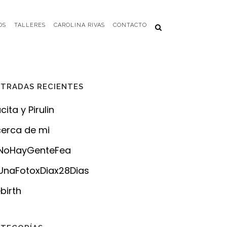
OS
TALLERES
CAROLINA RIVAS
CONTACTO
TRADAS RECIENTES
cita y Pirulin
erca de mi
NoHayGenteFea
naFotoxDiax28Dias
birth