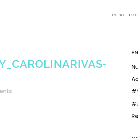
INICIO
FOT
EN
Y_CAROLINARIVAS-
Nu
Ac
ents
#
#U
Re