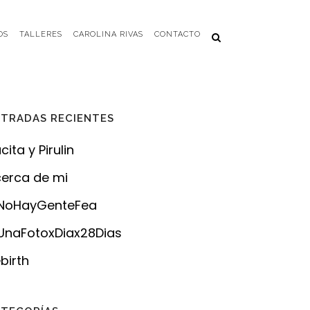
OS
TALLERES
CAROLINA RIVAS
CONTACTO
TRADAS RECIENTES
cita y Pirulin
erca de mi
NoHayGenteFea
naFotoxDiax28Dias
birth