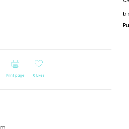
C
bl
Pu
Print page
0
Likes
om