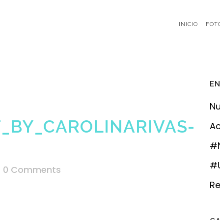
INICIO
FOT
EN
Nu
_BY_CAROLINARIVAS-
Ac
#
#U
0 Comments
Re