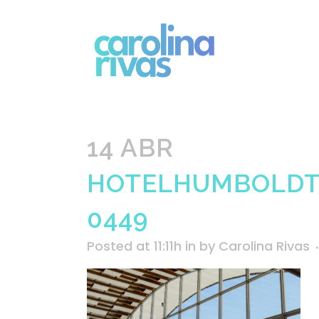
14 ABR
HOTELHUMBOLDT
0449
Posted at 11:11h
in
by
Carolina Rivas