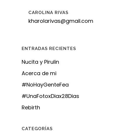
CAROLINA RIVAS
kharolarivas@gmail.com
ENTRADAS RECIENTES
Nucita y Pirulin
Acerca de mi
#NoHayGenteFea
#UnaFotoxDiax28Dias
Rebirth
CATEGORÍAS