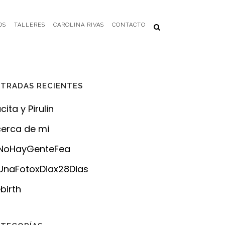
OS
TALLERES
CAROLINA RIVAS
CONTACTO
TRADAS RECIENTES
cita y Pirulin
erca de mi
NoHayGenteFea
naFotoxDiax28Dias
birth