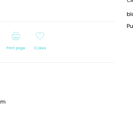
C
bl
Pu
Print page
0
Likes
om