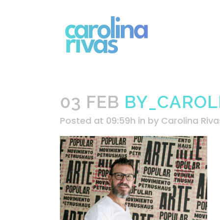
03 FEB
BY_CAROLI
Posted at 09:59h
in
by
Carolina Riva