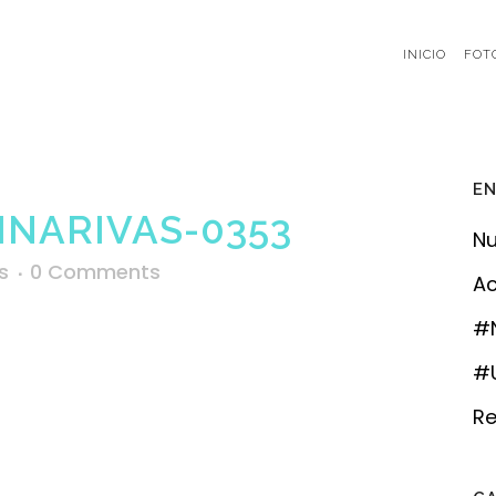
INICIO
FOT
EN
NARIVAS-0353
Nu
s
0 Comments
Ac
#
#U
Re