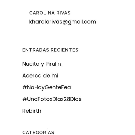
CAROLINA RIVAS
kharolarivas@gmail.com
ENTRADAS RECIENTES
Nucita y Pirulin
Acerca de mi
#NoHayGenteFea
#UnaFotoxDiax28Dias
Rebirth
CATEGORÍAS