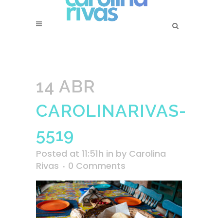
14 ABR
CAROLINARIVAS-
5519
Posted at 11:51h
in
by
Carolina
Rivas
0 Comments