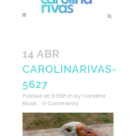
14 ABR
CAROLINARIVAS-
5627
Posted at 11:55h
in
by
Carolina
Rivas
0 Comments