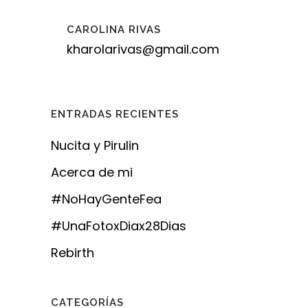
CAROLINA RIVAS
kharolarivas@gmail.com
ENTRADAS RECIENTES
Nucita y Pirulin
Acerca de mi
#NoHayGenteFea
#UnaFotoxDiax28Dias
Rebirth
CATEGORÍAS