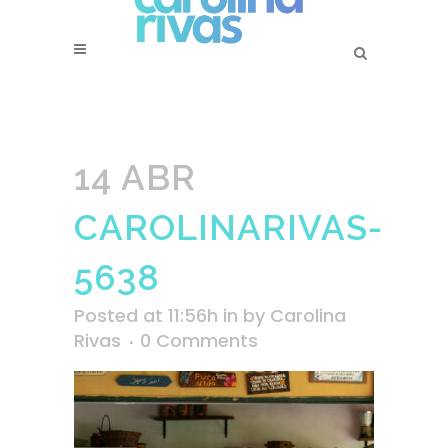
14 ABR
CAROLINARIVAS-
5638
Posted at 11:56h
in
by
Carolina
Rivas
0 Comments