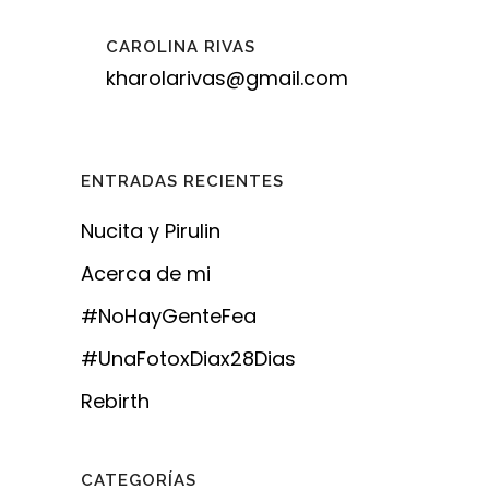
CAROLINA RIVAS
kharolarivas@gmail.com
ENTRADAS RECIENTES
Nucita y Pirulin
Acerca de mi
#NoHayGenteFea
#UnaFotoxDiax28Dias
Rebirth
CATEGORÍAS