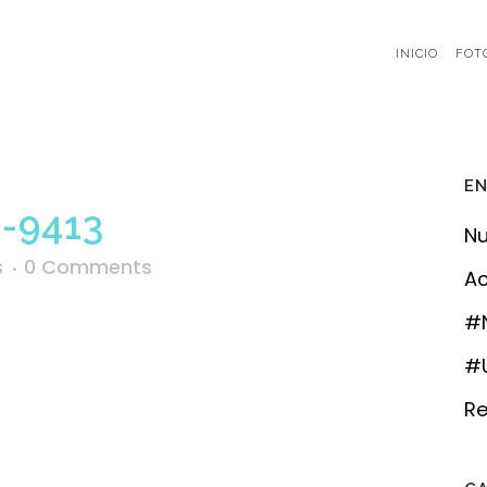
INICIO
FOT
EN
-9413
Nu
s
0 Comments
Ac
#
#U
Re