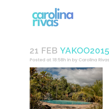
21 FEB
YAKOO2015
Posted at 18:58h
in
by
Carolina Riva