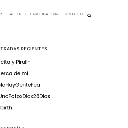
OS
TALLERES
CAROLINA RIVAS
CONTACTO
TRADAS RECIENTES
cita y Pirulin
erca de mi
NoHayGenteFea
naFotoxDiax28Dias
birth