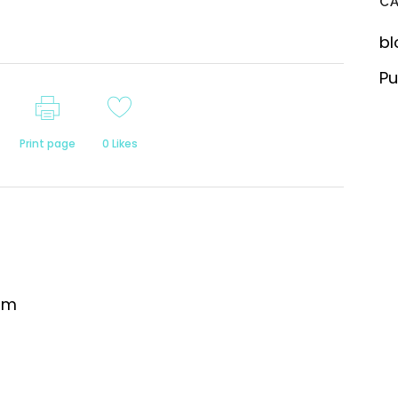
C
bl
Pu
Print page
0
Likes
om