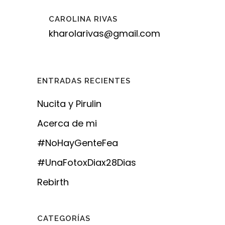
CAROLINA RIVAS
kharolarivas@gmail.com
ENTRADAS RECIENTES
Nucita y Pirulin
Acerca de mi
#NoHayGenteFea
#UnaFotoxDiax28Dias
Rebirth
CATEGORÍAS