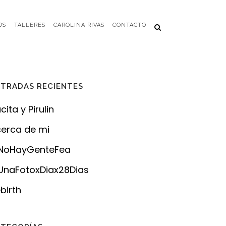
OS
TALLERES
CAROLINA RIVAS
CONTACTO
TRADAS RECIENTES
cita y Pirulin
erca de mi
NoHayGenteFea
naFotoxDiax28Dias
birth