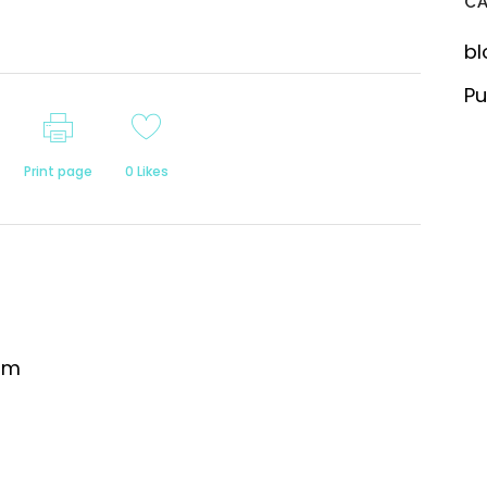
C
bl
Pu
Print page
0
Likes
om