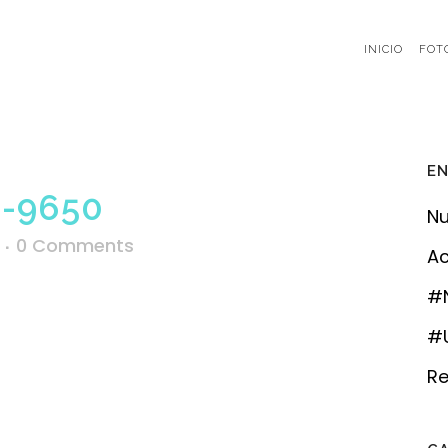
INICIO
FOT
EN
-9650
Nu
0 Comments
Ac
#
#U
Re