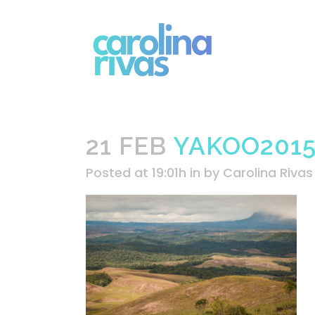
21 FEB
YAKOO2015
Posted at 19:01h
in
by
Carolina Rivas