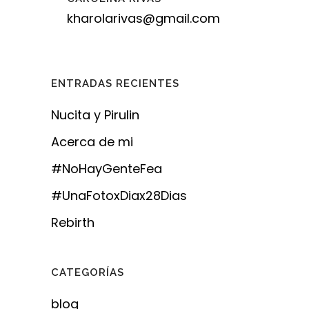
kharolarivas@gmail.com
ENTRADAS RECIENTES
Nucita y Pirulin
Acerca de mi
#NoHayGenteFea
#UnaFotoxDiax28Dias
Rebirth
CATEGORÍAS
blog