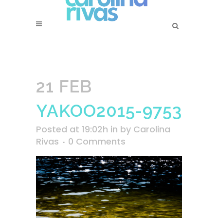
21 FEB
YAKOO2015-9753
Posted at 19:02h
in
by
Carolina
Rivas
0 Comments