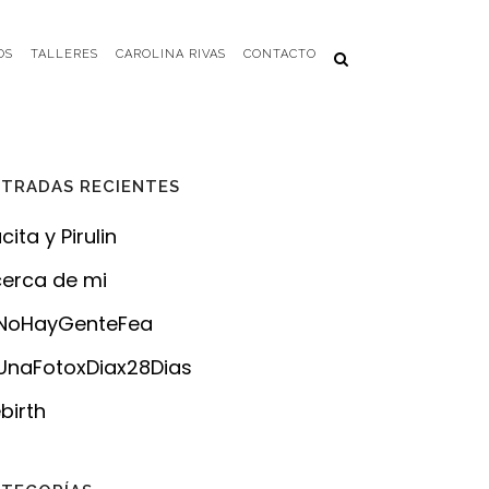
OS
TALLERES
CAROLINA RIVAS
CONTACTO
TRADAS RECIENTES
cita y Pirulin
erca de mi
NoHayGenteFea
naFotoxDiax28Dias
birth