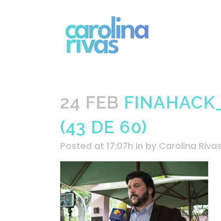
24 FEB
FINAHACK_
(43 DE 60)
Posted at 17:07h
in
by
Carolina Riva