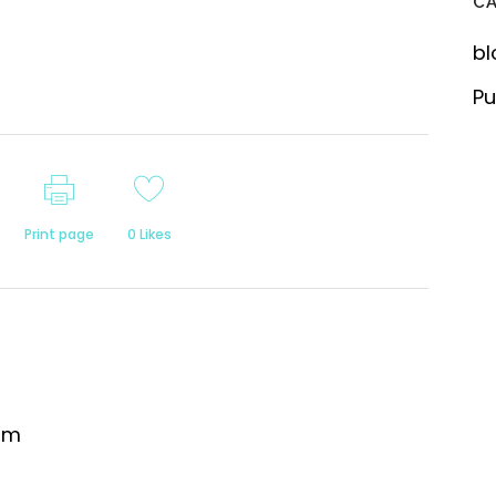
C
bl
Pu
Print page
0
Likes
om