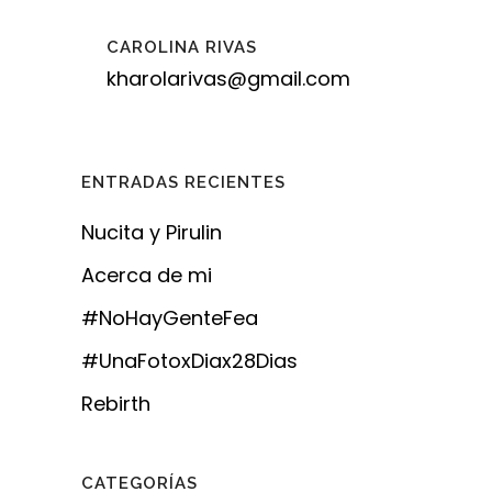
CAROLINA RIVAS
kharolarivas@gmail.com
ENTRADAS RECIENTES
Nucita y Pirulin
Acerca de mi
#NoHayGenteFea
#UnaFotoxDiax28Dias
Rebirth
CATEGORÍAS