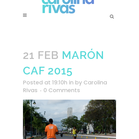
21 FEB
MARÓN
CAF 2015
Posted at 19:10h
in
by
Carolina
Rivas
0 Comments