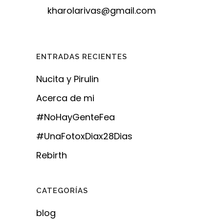
kharolarivas@gmail.com
ENTRADAS RECIENTES
Nucita y Pirulin
Acerca de mi
#NoHayGenteFea
#UnaFotoxDiax28Dias
Rebirth
CATEGORÍAS
blog