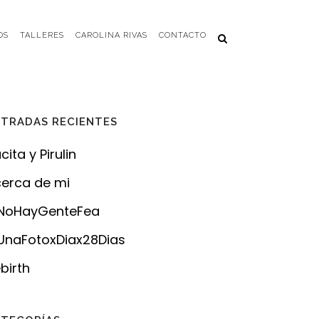
OS
TALLERES
CAROLINA RIVAS
CONTACTO
TRADAS RECIENTES
cita y Pirulin
erca de mi
NoHayGenteFea
naFotoxDiax28Dias
birth