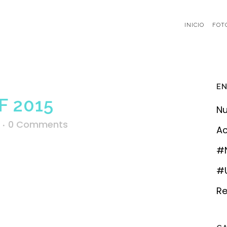
INICIO
FOT
EN
 2015
Nu
0 Comments
Ac
#
#U
Re