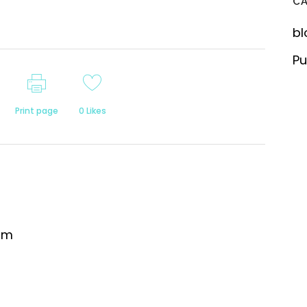
C
bl
Pu
Print page
0
Likes
om