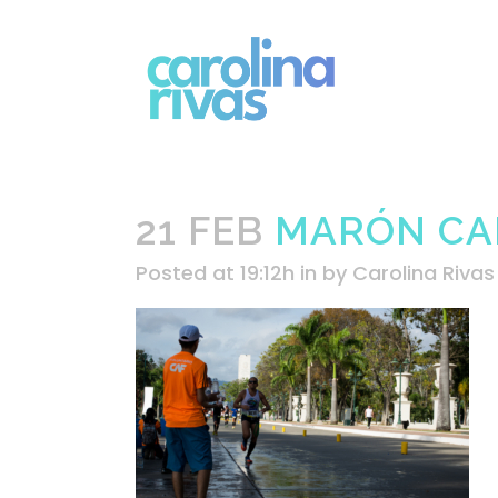
21 FEB
MARÓN CAF
Posted at 19:12h
in
by
Carolina Rivas