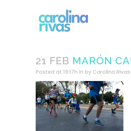
21 FEB
MARÓN CAF
Posted at 19:17h
in
by
Carolina Rivas