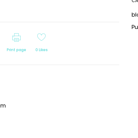
C
bl
Pu
Print page
0
Likes
om