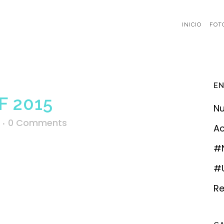
INICIO
FOT
EN
 2015
Nu
0 Comments
Ac
#
#U
Re