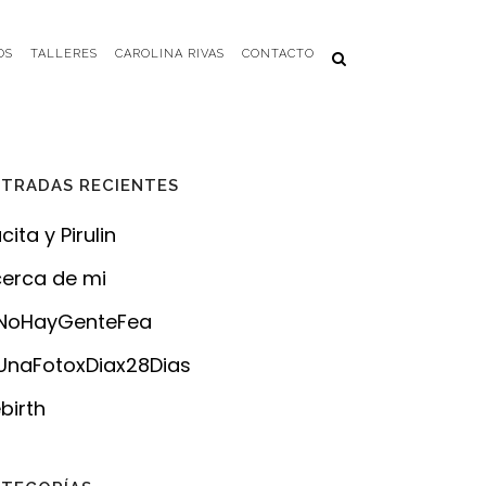
OS
TALLERES
CAROLINA RIVAS
CONTACTO
TRADAS RECIENTES
cita y Pirulin
erca de mi
NoHayGenteFea
naFotoxDiax28Dias
birth