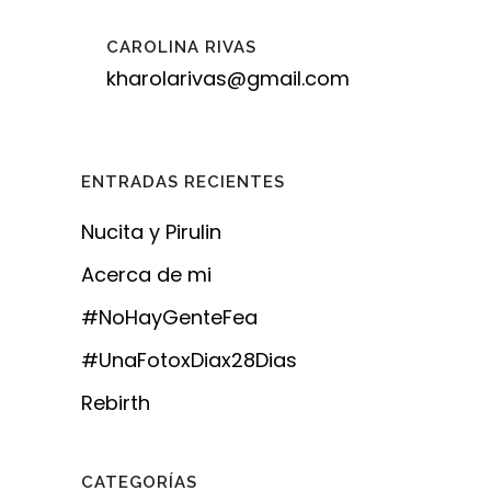
CAROLINA RIVAS
kharolarivas@gmail.com
ENTRADAS RECIENTES
Nucita y Pirulin
Acerca de mi
#NoHayGenteFea
#UnaFotoxDiax28Dias
Rebirth
CATEGORÍAS