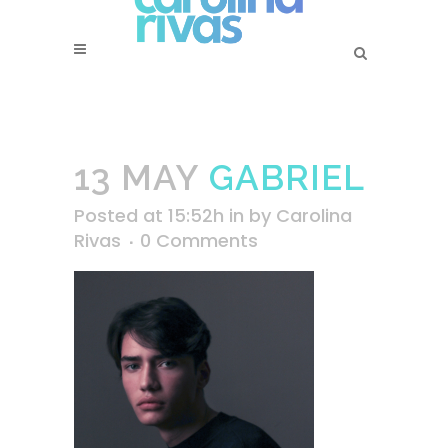
13 MAY
GABRIEL
Posted at 15:52h
in
by
Carolina
Rivas
0 Comments