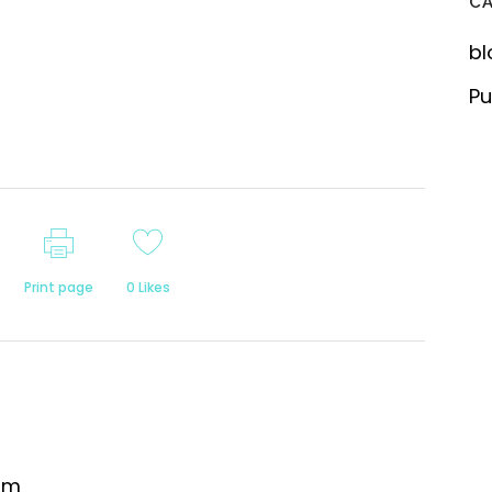
C
bl
Pu
Print page
0
Likes
om