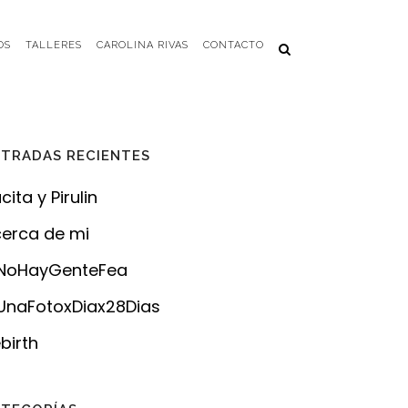
OS
TALLERES
CAROLINA RIVAS
CONTACTO
TRADAS RECIENTES
cita y Pirulin
erca de mi
NoHayGenteFea
naFotoxDiax28Dias
birth