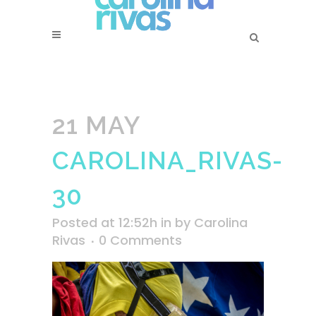
21 MAY
CAROLINA_RIVAS-
30
Posted at 12:52h
in
by
Carolina
Rivas
0 Comments