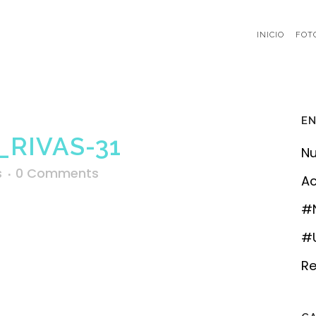
INICIO
FOT
EN
RIVAS-31
Nu
s
0 Comments
Ac
#
#U
Re