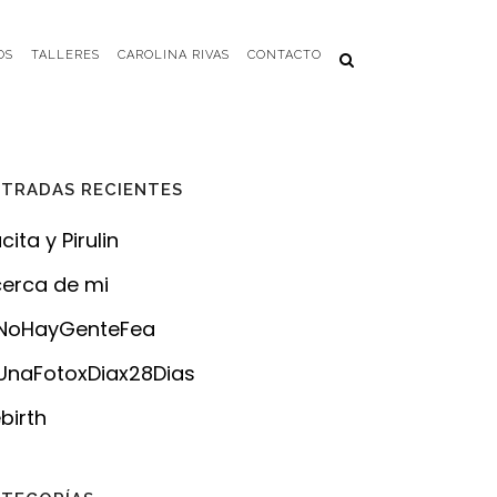
OS
TALLERES
CAROLINA RIVAS
CONTACTO
TRADAS RECIENTES
cita y Pirulin
erca de mi
NoHayGenteFea
naFotoxDiax28Dias
birth