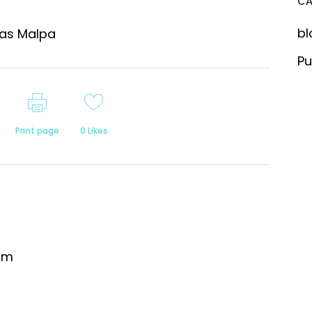
C
bl
vas Malpa
Pu
Print page
0
Likes
om