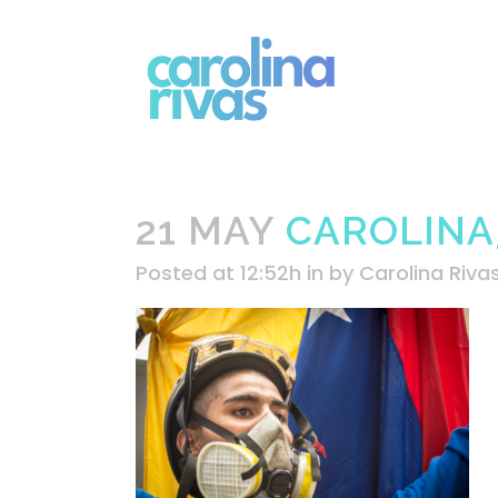
21 MAY
CAROLINA_
Posted at 12:52h
in
by
Carolina Riva