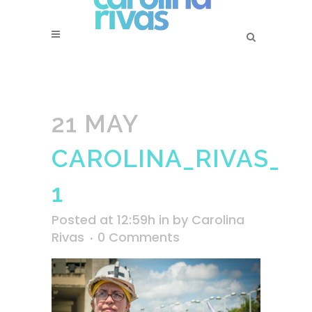
21 MAY
CAROLINA_RIVAS_2
1
Posted at 12:59h
in
by
Carolina
Rivas
0 Comments