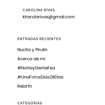
CAROLINA RIVAS
kharolarivas@gmail.com
ENTRADAS RECIENTES
Nucita y Pirulin
Acerca de mi
#NoHayGenteFea
#UnaFotoxDiax28Dias
Rebirth
CATEGORÍAS