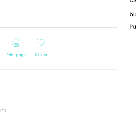
C
bl
Pu
Print page
0
Likes
om