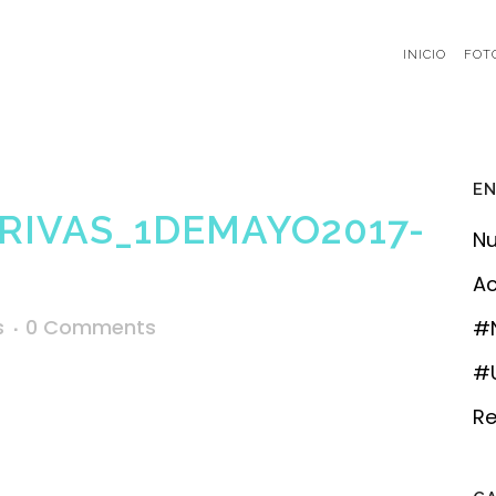
INICIO
FOT
EN
RIVAS_1DEMAYO2017-
Nu
Ac
s
0 Comments
#
#U
Re