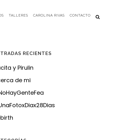
OS
TALLERES
CAROLINA RIVAS
CONTACTO
TRADAS RECIENTES
cita y Pirulin
erca de mi
NoHayGenteFea
naFotoxDiax28Dias
birth