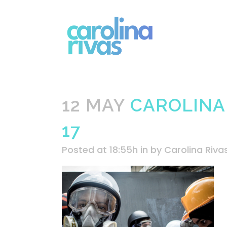
12 MAY
CAROLINA
17
Posted at 18:55h
in
by
Carolina Riva