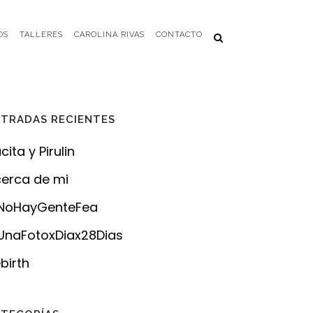
OS
TALLERES
CAROLINA RIVAS
CONTACTO
TRADAS RECIENTES
cita y Pirulin
erca de mi
NoHayGenteFea
naFotoxDiax28Dias
birth