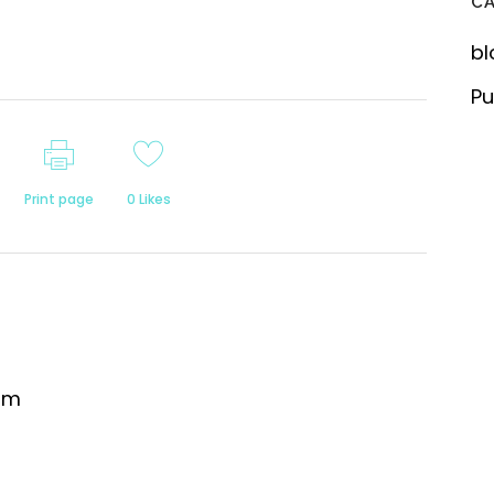
C
bl
Pu
Print page
0
Likes
om