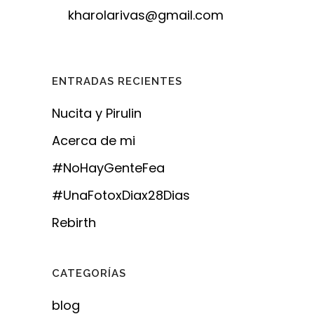
kharolarivas@gmail.com
ENTRADAS RECIENTES
Nucita y Pirulin
Acerca de mi
#NoHayGenteFea
#UnaFotoxDiax28Dias
Rebirth
CATEGORÍAS
blog