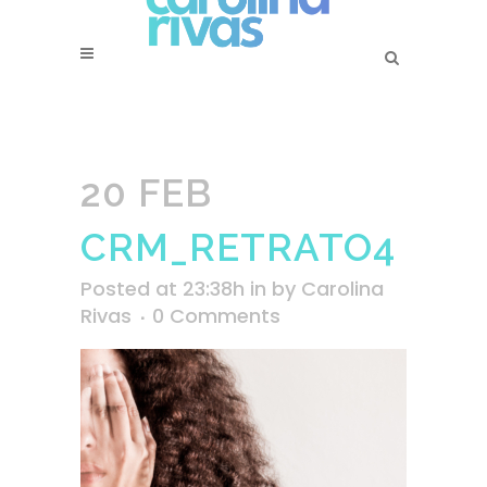
20 FEB
CRM_RETRATO4
Posted at 23:38h
in
by
Carolina
Rivas
0 Comments